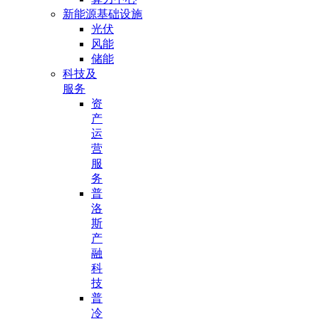
新能源基础设施
光伏
风能
储能
科技及
服务
资
产
运
营
服
务
普
洛
斯
产
融
科
技
普
冷