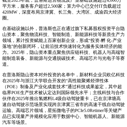
截至2025年底，普洛斯运营物流及产业基础设施超过4,000万
平方米，服务客户超过2,500家；算力中心已交付IT负载超过
420MW，深度布局京津冀、长三角、大湾区、成渝四大经济
圈。
在基础设施以外，普洛斯也正在通过旗下私募股权投资平台隐
山资本，聚焦物流科技、智能制造、新能源科技等新质生产力
领域，累计投资赋能上百家创新企业，形成“投资-孵 化-产业
落地”的创新闭环，让前沿技术快速转化为服务实体经济的能
力。2025年，隐山资本重点聚焦供应链科技、机器人与高端智
能制造装备、新能源与交通脱碳技术、高端芯片与光电子等赛
道。
在普洛斯隐山资本对外投资的名单中，新材料企业贝欧亿科技
在2025年与浙江大学联合开发的“高性能聚烯烃弹性体
（POE）制备及产业化成套技术”通过科技成果鉴定，其中超
临界POE生产技术被认定达到国际领先水平；主线科技与合作
伙伴在2025年推出氢燃料L4级自动驾驶重卡，已在京津塘高
速自动驾驶示范场景实现跨京津冀三省市的高速干线自动驾驶
运输。高端芯片领域，星拓微电子的PCIe5.0Retimer等关键产
品已实现量产并规模化应用于数据中心、智能机器人、新能源
汽车等场景。