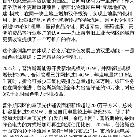
首个获此最高等级认证的园区。它同时还有另一重身份：作为
普洛斯首个更新重建项目，新西北物流园采用“零增地扩改
建”模式，在同一块土地上增加双倍投资，实现土地集约化利
用，是上海桃浦地区首个“就地转型”的物流园。园区投运即取
得超90%的出租率，赢得食品冷链、商超零售、医药健康、高
奢消费品等行业客户的认可——为上海老旧工业仓储区的城市
更新改造提供了一个可推广的样本。
这个案例集中的体现了普洛斯在绿色发展上的双重动能：一是
绿色能源基建；二是精益的运营能力。
2025年，普洛斯新能源开发新增规模约1GW，并网管理规模
增长超30%，合计管理已并网超过1.4GW，年发电量约11.6亿
千瓦时，折合可减少二氧化碳排放总量超过60万吨。绿证业务
也在同步推进，普洛斯新能源全年共出售绿证约30万张，对应
3亿千瓦时绿色电力环境权益。
普洛斯园区的屋顶光伏铺设面积新增超过200万平方米，总装
机容量超过990MW，自发自用电量较上年增长25%。除了持
续加大园区屋顶光伏“自发自用、余电上网”，普洛斯通过采购
绿色电力的方式增加可再生能源使用比例。2025年，普洛斯位
于西安的10个物流园区依托“屋顶分布式消纳+市场化绿电采