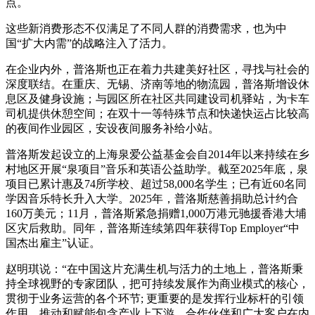
点。
这些新消费形态不仅满足了不同人群的消费需求，也为中
国“扩大内需”的战略注入了活力。
在企业内外，普洛斯也正在着力共建美好社区，寻找与社会的
深度联结。在重庆、无锡、济南等地的物流园，普洛斯增设休
息区及健身设施；与园区所在社区共同建设司机驿站，为卡车
司机提供休憩空间；在双十一等特殊节点和快递快运占比较高
的夜间作业园区，安设夜间服务补给小站。
普洛斯发起设立的上海泉爱公益基金会自2014年以来持续在乡
村地区开展“泉项目”音乐和英语公益助学。截至2025年底，泉
项目已累计惠及74所学校、超过58,000名学生；已有近60名同
学因音乐特长升入大学。2025年，普洛斯慈善捐助总计约合
160万美元；11月，普洛斯紧急捐赠1,000万港元驰援香港大埔
区灾后救助。同年，普洛斯连续第四年获得Top Employer“中
国杰出雇主”认证。
赵明琪说：“在中国这片充满生机与活力的土地上，普洛斯秉
持全球视野的专家团队，把可持续发展作为商业模式的核心，
贯彻于业务运营的各个环节; 更重要的是发挥行业标杆的引领
作用，推动和赋能包含产业上下游、合作伙伴和广大客户在内