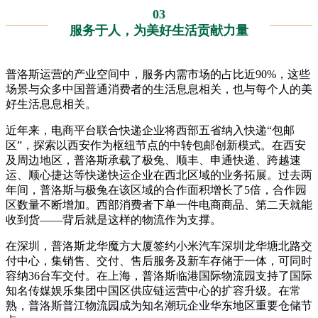
03
服务于人，为美好生活贡献力量
普洛斯运营的产业空间中，服务内需市场的占比近90%，这些
场景与众多中国普通消费者的生活息息相关，也与每个人的美
好生活息息相关。
近年来，电商平台联合快递企业将西部五省纳入快递“包邮
区”，探索以西安作为枢纽节点的中转包邮创新模式。在西安
及周边地区，普洛斯承载了极兔、顺丰、申通快递、跨越速
运、顺心捷达等快递快运企业在西北区域的业务拓展。过去两
年间，普洛斯与极兔在该区域的合作面积增长了5倍，合作园
区数量不断增加。西部消费者下单一件电商商品、第二天就能
收到货——背后就是这样的物流作为支撑。
在深圳，普洛斯龙华魔方大厦签约小米汽车深圳龙华塘北路交
付中心，集销售、交付、售后服务及新车存储于一体，可同时
容纳36台车交付。在上海，普洛斯临港国际物流园支持了国际
知名传媒娱乐集团中国区供应链运营中心的扩容升级。在常
熟，普洛斯普江物流园成为知名潮玩企业华东地区重要仓储节