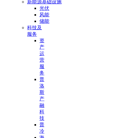
新能源基础设施
光伏
风能
储能
科技及
服务
资
产
运
营
服
务
普
洛
斯
产
融
科
技
普
冷
海