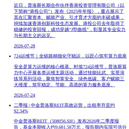
近日，普洛斯长期合作伙伴香港投资管理有限公司（以
下简称“港投公司”）发布《2025年年报》，重点展示了
其在汇聚资本、赋能产业、引才育才方面的丰硕成果，
持续加速香港创新科技生态发展。港投公司去年取得了
稳健的投资回报，成功穿越“J型曲线”，彰显其专业实力
与长期主义的远见。
2026-07-28
724运维节｜全链路精细化守稳运，以匠心筑牢算力底座
安全是算力运维的核心根基。时值724运维节，普洛斯算
力中心开展各类运维主题活动，通过技能比武、实景演
练等系列活动，聚焦智算安全、绿色低碳、客户赋能三
大维度，筑牢稳定、节能、高质的算力服务底座。
2026-07-24
二季报 | 中金普洛斯REIT高效运营，出租率升至约
92.34%
中金普洛斯REIT（508056.SH）发布2026年二季度报
告，基金本期收入约9,681.58万元，报告期内实现可供分