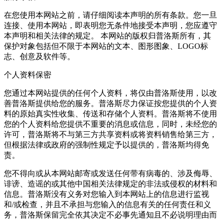
在您使用本网站之前，请仔细阅读本声明的所有条款。您一旦
连接、使用本网站，即表明您无条件地接受本声明，您应遵守
本声明和相关法律的规定。 本网站的版权归普洛斯所有，其
保护对象包括但不限于本网站的文本、图形图象、LOGO标
志、创意及软件等。
个人资料保密
您通过本网站提供的任何个人资料，将仅由普洛斯使用，以改
善普洛斯提供给您的服务。普洛斯尽力保证按您提供的个人资
料的原始真实性收集、传送和存储个人资料。普洛斯将不使用
您的个人资料给您提供不重要的消息或信息，同时，未经您的
许可，普洛斯将不与第三方共享资料或将资料销售给第三方，
但根据法律或政府的强制性规定予以提供的，普洛斯均得免
责。
您不得向或从本网站邮寄或发送任何带有病毒的、涉及侮辱、
诽谤、造谣的或其他中国相关法律规定的非法或侵权的材料和
信息。普洛斯没有义务对您输入到本网站上的信息进行监视
和/或检查，并且不承担与您输入的信息有关的任何责任和义
务，普洛斯保留完全依其决定不必事先通知且不必说明理由而