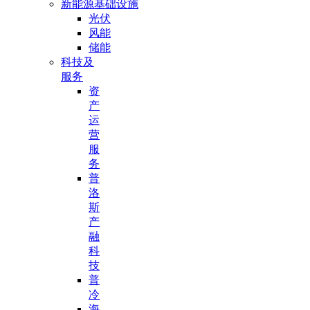
新能源基础设施
光伏
风能
储能
科技及
服务
资
产
运
营
服
务
普
洛
斯
产
融
科
技
普
冷
海