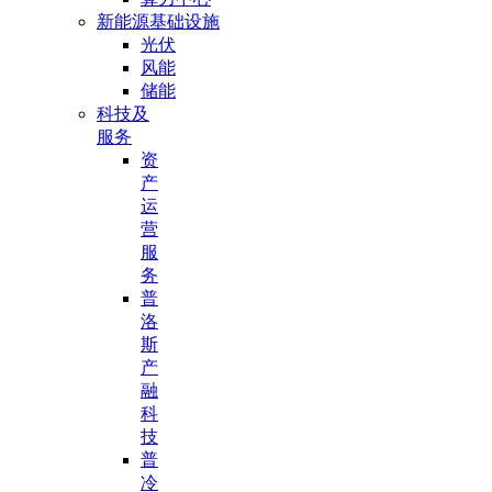
新能源基础设施
光伏
风能
储能
科技及
服务
资
产
运
营
服
务
普
洛
斯
产
融
科
技
普
冷