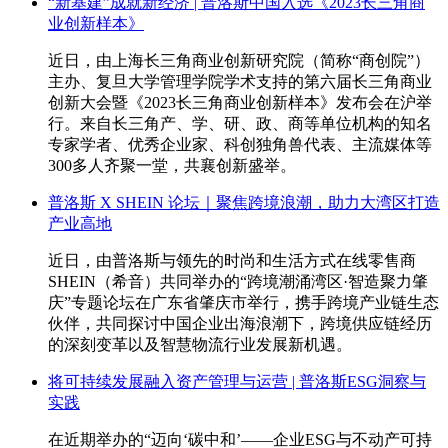
“新基建”成就新经济 | 普洛斯中国入选《2023长三角商
业创新样本》
近日，由上海长三角商业创新研究院（简称“商创院”）
主办、复旦大学管理学院学术支持的第六届长三角商业
创新大会暨《2023长三角商业创新样本》发布会在沪举
行。来自长三角产、学、研、政、商等单位机构的知名
专家学者、优秀企业家、科创独角兽代表、主流媒体等
300多人齐聚一堂，共襄创新盛举。
普洛斯 X SHEIN 论坛｜聚焦跨境浪潮，助力大湾区打造
产业高地
近日，由普洛斯与领先的时尚和生活方式在线零售商
SHEIN（希音）共同举办的“跨境潮涌湾区·智造聚力肇
庆”专题论坛在广东省肇庆市举行，携手跨境产业链生态
伙伴，共同探讨中国企业出海浪潮下，跨境供应链经历
的深刻变革以及智慧物流行业发展新机遇。
将可持续发展融入资产管理与运营 | 普洛斯ESG洞察与
实践
在近期举办的“迈向‘碳中和’——企业ESG与不动产可持