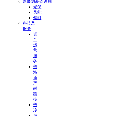
新能源基础设施
光伏
风能
储能
科技及
服务
资
产
运
营
服
务
普
洛
斯
产
融
科
技
普
冷
海