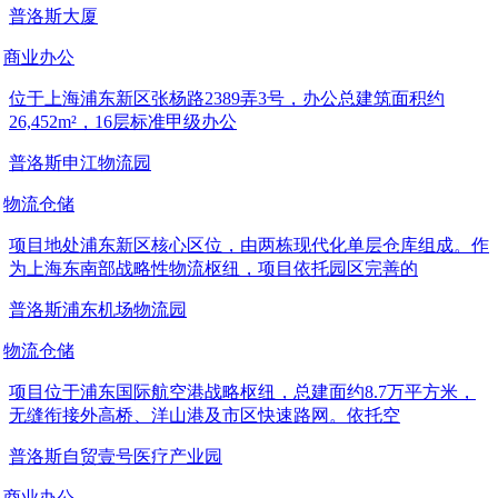
普洛斯大厦
商业办公
位于上海浦东新区张杨路2389弄3号，办公总建筑面积约
26,452m²，16层标准甲级办公
普洛斯申江物流园
物流仓储
项目地处浦东新区核心区位，由两栋现代化单层仓库组成。作
为上海东南部战略性物流枢纽，项目依托园区完善的
普洛斯浦东机场物流园
物流仓储
项目位于浦东国际航空港战略枢纽，总建面约8.7万平方米，
无缝衔接外高桥、洋山港及市区快速路网。依托空
普洛斯自贸壹号医疗产业园
商业办公