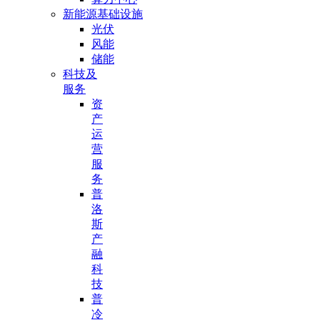
新能源基础设施
光伏
风能
储能
科技及
服务
资
产
运
营
服
务
普
洛
斯
产
融
科
技
普
冷